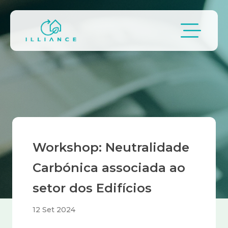
Passar para o conteúdo principal
Navegação estrutural
Workshop: Neutralidade
Carbónica associada ao
setor dos Edifícios
12 Set 2024