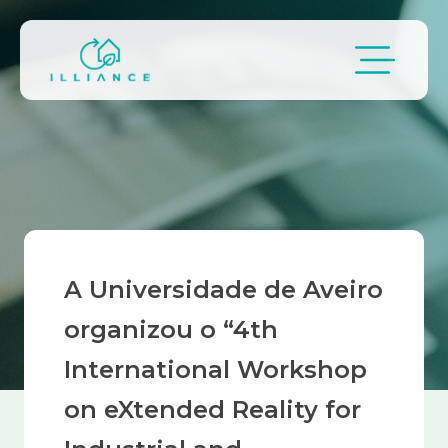
Passar para o conteúdo principal
Navegação estrutural
A Universidade de Aveiro
organizou o “4th
International Workshop
on eXtended Reality for