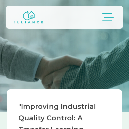
Skip to main content
Breadcrumb
"Improving Industrial
Quality Control: A