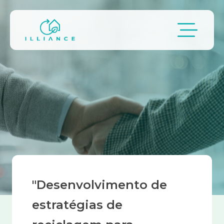
Passar para o conteúdo principal
Navegação estrutural
"Desenvolvimento de
estratégias de